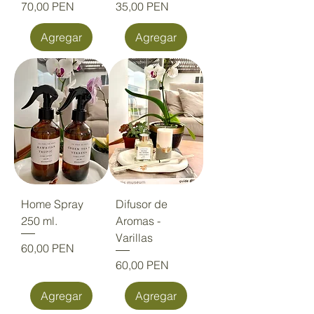
Precio
Precio
70,00 PEN
35,00 PEN
Agregar
Agregar
Home Spray
Difusor de
250 ml.
Aromas -
Varillas
Precio
60,00 PEN
Precio
60,00 PEN
Agregar
Agregar