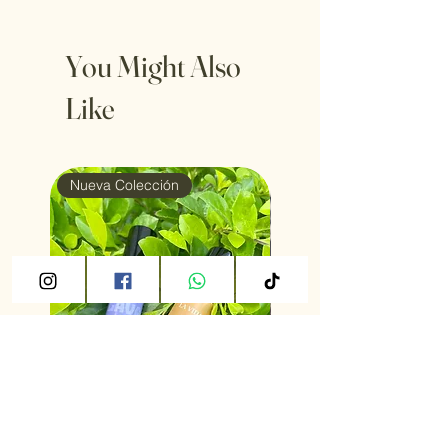
You Might Also
Like
Nueva Colección
Colección Verano